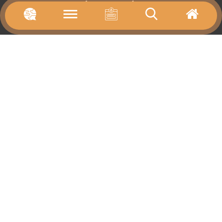
برنامج التدريب
المنتدى
ألعاب الهوية
أجندة انشطتنا
جولات افتراضية
الميديا
روابط مهمة
من نحن
اتصل بنا
أرشيف
مصادر
الأخبار
المكتبة
تابعنا على
النشرة البريدية
ليصلك منا كل جديد اشترك بالقائمة البريدية
بتمويل